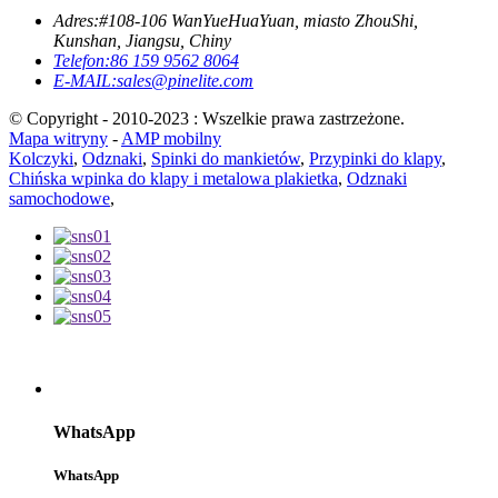
Adres:
#108-106 WanYueHuaYuan, miasto ZhouShi,
Kunshan, Jiangsu, Chiny
Telefon:
86 159 9562 8064
E-MAIL:
sales@pinelite.com
© Copyright - 2010-2023 : Wszelkie prawa zastrzeżone.
Mapa witryny
-
AMP mobilny
Kolczyki
,
Odznaki
,
Spinki do mankietów
,
Przypinki do klapy
,
Chińska wpinka do klapy i metalowa plakietka
,
Odznaki
samochodowe
,
WhatsApp
WhatsApp