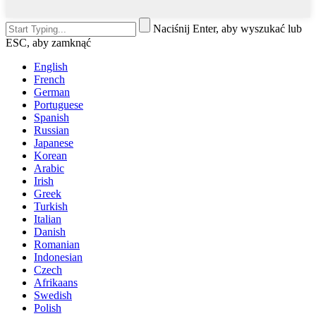
Naciśnij Enter, aby wyszukać lub
ESC, aby zamknąć
English
French
German
Portuguese
Spanish
Russian
Japanese
Korean
Arabic
Irish
Greek
Turkish
Italian
Danish
Romanian
Indonesian
Czech
Afrikaans
Swedish
Polish