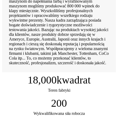
maszynom do napełniania farbą i wyrafinowanym
maszynom mogliśmy produkować 800 000 wpinek do
klapy miesięcznie. Wyszkoliliśmy profesjonalnych
projektantów i opracowaliśmy wszelkiego rodzaju
wykwintne prezenty. Nasza kadra zarządzająca posiada
bogate doświadczenie i rygorystyczne możliwości
testowania jakości. Bazując na produktach wysokiej jakości
dla klientów, nasze produkty dobrze sprzedają się w
Ameryce, Europie, Australii, Japonii oraz innych krajach i
regionach i cieszą się doskonałą reputacją i popularnością
na rynku światowym. Współpracujemy z wieloma znanymi
firmami i klubami, takimi jak Manchester, Tottenham, CoCo
Cola itp... To, co możemy przekonać klientów, to
skuteczność, profesjonalizm, szczerość i doskonała jakość.
18,000
kwadrat
Teren fabryki
200
Wykwalifikowana siła robocza