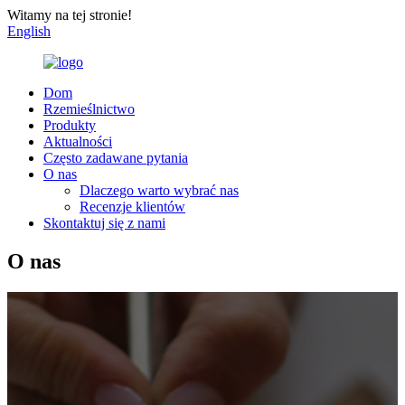
Witamy na tej stronie!
English
Dom
Rzemieślnictwo
Produkty
Aktualności
Często zadawane pytania
O nas
Dlaczego warto wybrać nas
Recenzje klientów
Skontaktuj się z nami
O nas