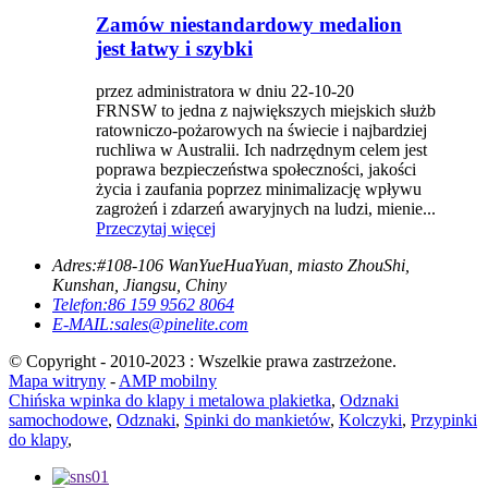
Zamów niestandardowy medalion
jest łatwy i szybki
przez administratora w dniu 22-10-20
FRNSW to jedna z największych miejskich służb
ratowniczo-pożarowych na świecie i najbardziej
ruchliwa w Australii. Ich nadrzędnym celem jest
poprawa bezpieczeństwa społeczności, jakości
życia i zaufania poprzez minimalizację wpływu
zagrożeń i zdarzeń awaryjnych na ludzi, mienie...
Przeczytaj więcej
Adres:
#108-106 WanYueHuaYuan, miasto ZhouShi,
Kunshan, Jiangsu, Chiny
Telefon:
86 159 9562 8064
E-MAIL:
sales@pinelite.com
© Copyright - 2010-2023 : Wszelkie prawa zastrzeżone.
Mapa witryny
-
AMP mobilny
Chińska wpinka do klapy i metalowa plakietka
,
Odznaki
samochodowe
,
Odznaki
,
Spinki do mankietów
,
Kolczyki
,
Przypinki
do klapy
,