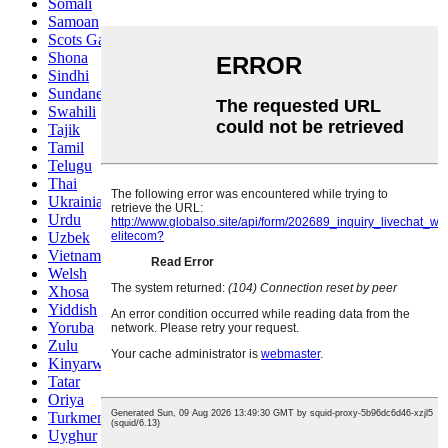
Somali
Samoan
Scots Gaelic
Shona
Sindhi
Sundanese
Swahili
Tajik
Tamil
Telugu
Thai
Ukrainian
Urdu
Uzbek
Vietnamese
Welsh
Xhosa
Yiddish
Yoruba
Zulu
Kinyarwanda
Tatar
Oriya
Turkmen
Uyghur