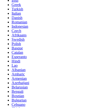
Irish
Greek
Turkish
Italian
Danish
Romanian
Indonesian
Czech
Afrikaans
Swedish
Polish
Basque
Catalan
Esperanto
Hindi
Lao
Albanian
Amharic
Armenian
Azerbaijani
Belarusian
Bengali
Bosnian
Bulgarian
Cebuano