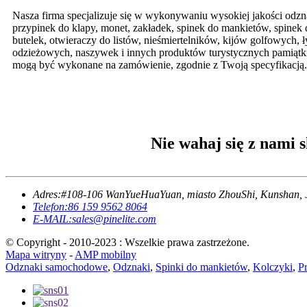
Nasza firma specjalizuje się w wykonywaniu wysokiej jakości odzn
przypinek do klapy, monet, zakładek, spinek do mankietów, spinek
butelek, otwieraczy do listów, nieśmiertelników, kijów golfowych, 
odzieżowych, naszywek i innych produktów turystycznych pamiątki 
mogą być wykonane na zamówienie, zgodnie z Twoją specyfikacją.
Nie wahaj się z nami 
Adres:
#108-106 WanYueHuaYuan, miasto ZhouShi, Kunshan, J
Telefon:
86 159 9562 8064
E-MAIL:
sales@pinelite.com
© Copyright - 2010-2023 : Wszelkie prawa zastrzeżone.
Mapa witryny
-
AMP mobilny
Odznaki samochodowe
,
Odznaki
,
Spinki do mankietów
,
Kolczyki
,
P