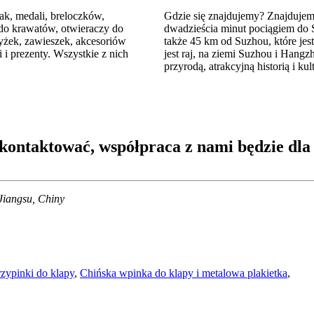
ak, medali, breloczków,
Gdzie się znajdujemy? Znajdujem
 do krawatów, otwieraczy do
dwadzieścia minut pociągiem do 
łyżek, zawieszek, akcesoriów
także 45 km od Suzhou, które je
i prezenty. Wszystkie z nich
jest raj, na ziemi Suzhou i Hangzh
przyrodą, atrakcyjną historią i kul
skontaktować, współpraca z nami będzie dla
iangsu, Chiny
rzypinki do klapy
,
Chińska wpinka do klapy i metalowa plakietka
,