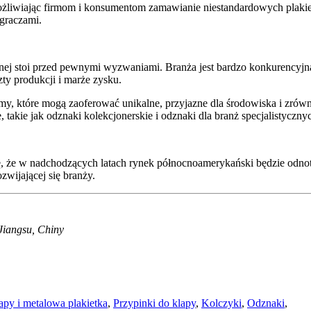
ożliwiając firmom i konsumentom zamawianie niestandardowych plakiet
graczami.
 stoi przed pewnymi wyzwaniami. Branża jest bardzo konkurencyjna,
y produkcji i marże zysku.
rmy, które mogą zaoferować unikalne, przyjazne dla środowiska i zró
 takie jak odznaki kolekcjonerskie i odznaki dla branż specjalistycznyc
się, że w nadchodzących latach rynek północnoamerykański będzie odn
zwijającej się branży.
iangsu, Chiny
apy i metalowa plakietka
,
Przypinki do klapy
,
Kolczyki
,
Odznaki
,