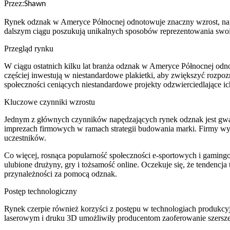
Przez:
Shawn
Rynek odznak w Ameryce Północnej odnotowuje znaczny wzrost, napę
dalszym ciągu poszukują unikalnych sposobów reprezentowania swoic
Przegląd rynku
W ciągu ostatnich kilku lat branża odznak w Ameryce Północnej odn
częściej inwestują w niestandardowe plakietki, aby zwiększyć rozpo
społeczności ceniących niestandardowe projekty odzwierciedlające ic
Kluczowe czynniki wzrostu
Jednym z głównych czynników napędzających rynek odznak jest gwałt
imprezach firmowych w ramach strategii budowania marki. Firmy wyk
uczestników.
Co więcej, rosnąca popularność społeczności e-sportowych i gamingow
ulubione drużyny, gry i tożsamość online. Oczekuje się, że tendencj
przynależności za pomocą odznak.
Postęp technologiczny
Rynek czerpie również korzyści z postępu w technologiach produkcyjn
laserowym i druku 3D umożliwiły producentom zaoferowanie szerszej