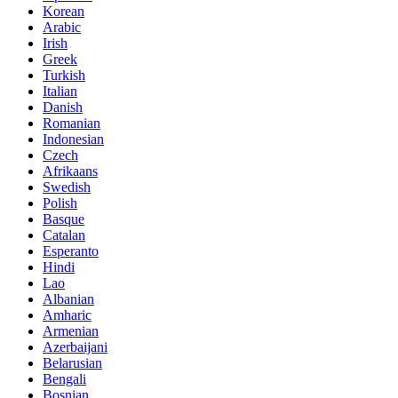
Korean
Arabic
Irish
Greek
Turkish
Italian
Danish
Romanian
Indonesian
Czech
Afrikaans
Swedish
Polish
Basque
Catalan
Esperanto
Hindi
Lao
Albanian
Amharic
Armenian
Azerbaijani
Belarusian
Bengali
Bosnian