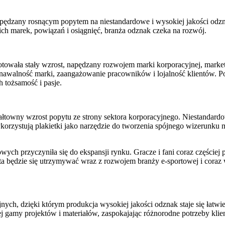
dzany rosnącym popytem na niestandardowe i wysokiej jakości odzna
h marek, powiązań i osiągnięć, branża odznak czeka na rozwój.
otowała stały wzrost, napędzany rozwojem marki korporacyjnej, mark
znawalność marki, zaangażowanie pracowników i lojalność klientów. P
h tożsamość i pasje.
owny wzrost popytu ze strony sektora korporacyjnego. Niestandardowe
orzystują plakietki jako narzędzie do tworzenia spójnego wizerunku
ych przyczyniła się do ekspansji rynku. Gracze i fani coraz częściej p
a ta będzie się utrzymywać wraz z rozwojem branży e-sportowej i cora
ych, dzięki którym produkcja wysokiej jakości odznak staje się łatwie
 gamy projektów i materiałów, zaspokajając różnorodne potrzeby klie