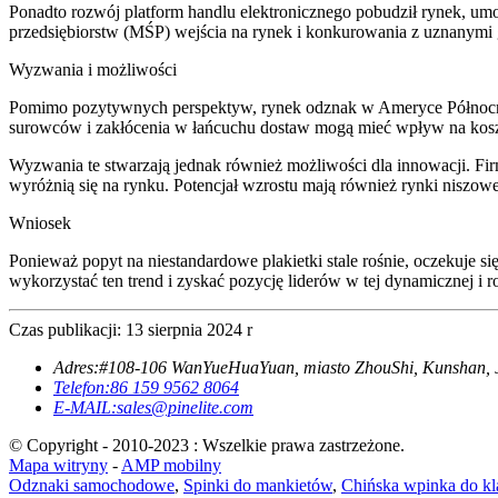
Ponadto rozwój platform handlu elektronicznego pobudził rynek, um
przedsiębiorstw (MŚP) wejścia na rynek i konkurowania z uznanymi 
Wyzwania i możliwości
Pomimo pozytywnych perspektyw, rynek odznak w Ameryce Północnej
surowców i zakłócenia w łańcuchu dostaw mogą mieć wpływ na koszt
Wyzwania te stwarzają jednak również możliwości dla innowacji. Fi
wyróżnią się na rynku. Potencjał wzrostu mają również rynki niszowe,
Wniosek
Ponieważ popyt na niestandardowe plakietki stale rośnie, oczekuje 
wykorzystać ten trend i zyskać pozycję liderów w tej dynamicznej i ro
Czas publikacji: 13 sierpnia 2024 r
Adres:
#108-106 WanYueHuaYuan, miasto ZhouShi, Kunshan, J
Telefon:
86 159 9562 8064
E-MAIL:
sales@pinelite.com
© Copyright - 2010-2023 : Wszelkie prawa zastrzeżone.
Mapa witryny
-
AMP mobilny
Odznaki samochodowe
,
Spinki do mankietów
,
Chińska wpinka do kl