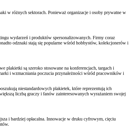
ki w różnych sektorach. Ponieważ organizacje i osoby prywatne w
etingu wydarzeń i produktów spersonalizowanych. Firmy coraz
onadto odznaki stają się popularne wśród hobbystów, kolekcjonerów i
 plakietki są szeroko stosowane na konferencjach, targach i
 marki i wzmacniania poczucia przynależności wśród pracowników i
oszukują niestandardowych plakietek, które reprezentują ich
z większą liczbą graczy i fanów zainteresowanych wyrażaniem swojej
jsza i bardziej opłacalna. Innowacje w druku cyfrowym, cięciu
ntów.