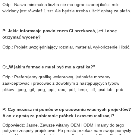
Odp.: Nasza minimalna liczba nie ma ograniczonej ilości, mile
widziany jest również 1 szt. Ale będzie trzeba uiścić opłatę za pleśń.
P: Jakie informacje powinienem Ci przekazać, jeśli chcę
otrzymać wycenę?
Odp.: Projekt uwzględniający rozmiar, materiał, wykończenie i ilość.
Q:
„W jakim formacie musi być moja grafika?”
Odp.: Preferujemy grafikę wektorową, jednakże możemy
zaakceptować i pracować z dowolnym z następujących typów
plików: .jpeg, .gif, .png, .ppt, .doc, .pdf, .bmp, .tiff, .psd lub . pub.
P: Czy możesz mi pomóc w opracowaniu własnych projektów?
A co z opłatą za pobieranie próbek i czasem realizacji?
Odpowiedź: Jasne. Zawsze witamy OEM i ODM i mamy do tego
potężne zespoły projektowe. Po prostu przekaż nam swoje pomysły