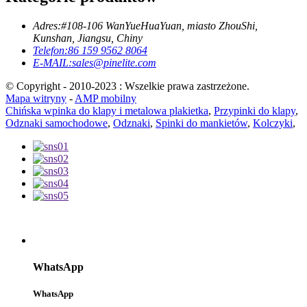
Adres:
#108-106 WanYueHuaYuan, miasto ZhouShi,
Kunshan, Jiangsu, Chiny
Telefon:
86 159 9562 8064
E-MAIL:
sales@pinelite.com
© Copyright - 2010-2023 : Wszelkie prawa zastrzeżone.
Mapa witryny
-
AMP mobilny
Chińska wpinka do klapy i metalowa plakietka
,
Przypinki do klapy
,
Odznaki samochodowe
,
Odznaki
,
Spinki do mankietów
,
Kolczyki
,
WhatsApp
WhatsApp