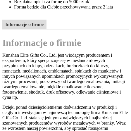
Bezpłatna opłata za formę do 5000 sztuk!
Forma będzie dla Ciebie przechowywana przez 2 lata
Informacje o firmie
Informacje o firmie
Kunshan Elite Gifts Co., Ltd. jest wiodącym producentem i
eksporterem, który specjalizuje się w niestandardowych
przypinkach do klapy, odznakach, breloczkach do kluczy,
monetach, medalionach, emblematach, spinkach do mankietów i
innych powiązanych upominkach promocyjnych wykonywanych
różnymi procesami, począwszy od twardego emaliowania, imitacji
twardego emaliowanie, miękkie emaliowanie tłoczone,
fototrawienie, sitodruk, druk offsetowy, odlewanie ciśnieniowe i
cyna itp.
Dzięki ponad dziesięcioletniemu doświadczeniu w produkcji i
ciągłym inwestycjom w najnowszą technologię firma Kunshan Elite
Gifts Co. Ltd. stała się jednym z największych i najbardziej
szanowanych producentów wyrobów metalowych w branży. Wraz
ze wzrostem naszej powierzchni, aby sprostać rosnącemu