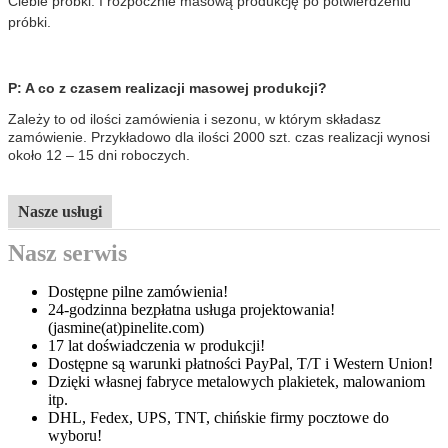
Ciebie próbki. I rozpocznie masową produkcję po potwierdzeniu
próbki.
P: A co z czasem realizacji masowej produkcji?
Zależy to od ilości zamówienia i sezonu, w którym składasz
zamówienie. Przykładowo dla ilości 2000 szt. czas realizacji wynosi
około 12 – 15 dni roboczych.
Nasze usługi
Nasz serwis
Dostępne pilne zamówienia!
24-godzinna bezpłatna usługa projektowania!
(jasmine(at)pinelite.com)
17 lat doświadczenia w produkcji!
Dostępne są warunki płatności PayPal, T/T i Western Union!
Dzięki własnej fabryce metalowych plakietek, malowaniom
itp.
DHL, Fedex, UPS, TNT, chińskie firmy pocztowe do
wyboru!